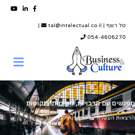
טל רשף | tal@intelectual.co.il
|
054-4606270
מפגשים עם תרבויות, מקומות ותקופות
הרצאות העשרה בליווי מצגת לכל קהל