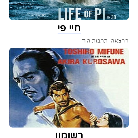
חיי פי
הרצאה: תרבות הודו
רשומון