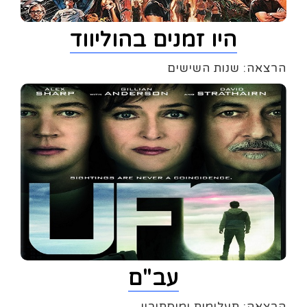
היו זמנים בהוליווד
הרצאה: שנות השישים
עב"ם
הרצאה: תעלומות ומיסתורין