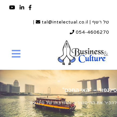
טל רשף | tal@intelectual.co.il
|
054-4606270
סינגפור – "האי החכם"
להכיר את ההיסטוריה והתרבות של סינגפור