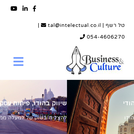
טל רשף | tal@intelectual.co.il
|
054-4606270
לחדור בהצלחה לשוק ההודי
לעשות זאת בהודו בדרך של הודו