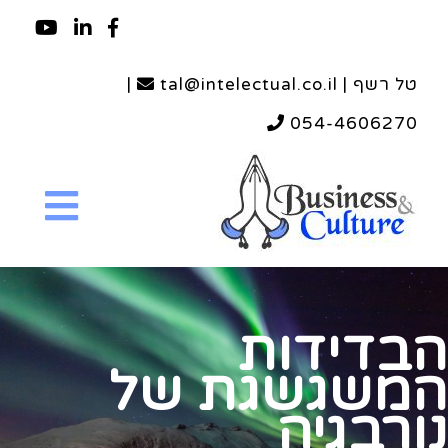
טל רשף | tal@intelectual.co.il
|
054-4606270
הבדידות
המשגשגת של
נורבגיה