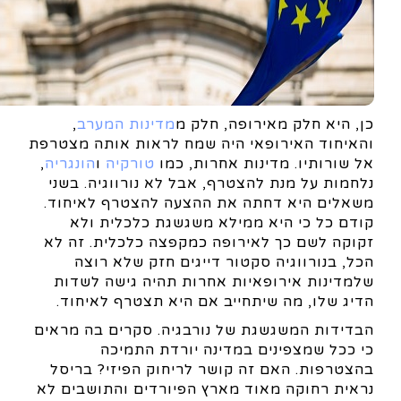
כן, היא חלק מאירופה, חלק מ
מדינות המערב
,
והאיחוד האירופאי היה שמח לראות אותה מצטרפת
אל שורותיו. מדינות אחרות, כמו
טורקיה
ו
הונגריה
,
נלחמות על מנת להצטרף, אבל לא נורווגיה. בשני
משאלים היא דחתה את ההצעה להצטרף לאיחוד.
קודם כל כי היא ממילא משגשגת כלכלית ולא
זקוקה לשם כך לאירופה כמקפצה כלכלית. זה לא
הכל, בנורווגיה סקטור דייגים חזק שלא רוצה
שלמדינות אירופאיות אחרות תהיה גישה לשדות
הדיג שלו, מה שיתחייב אם היא תצטרף לאיחוד.
הבדידות המשגשגת של נורבגיה. סקרים בה מראים
כי ככל שמצפינים במדינה יורדת התמיכה
בהצטרפות. האם זה קושר לריחוק הפיזי? בריסל
נראית רחוקה מאוד מארץ הפיורדים והתושבים לא