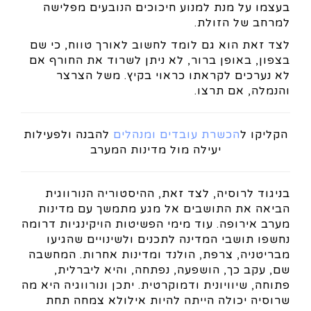
בעצמו על מנת למנוע חיכוכים הנובעים מפלישה
למרחב של הזולת.
לצד זאת הוא גם לומד לחשוב לאורך טווח, כי שם
בצפון, באופן ברור, לא ניתן לשרוד את החורף אם
לא נערכים לקראתו כראוי בקיץ. משל הצרצר
והנמלה, אם תרצו.
הקליקו ל
הכשרת עובדים ומנהלים
להבנה ולפעילות
יעילה מול מדינות המערב
בניגוד לרוסיה, לצד זאת, ההיסטוריה הנורווגית
הביאה את התושבים אל מגע מתמשך עם מדינות
מערב אירופה. עוד מימי הפשיטות הויקינגיות דרומה
נחשפו תושבי המדינה לתכנים ולשינויים שהגיעו
מבריטניה, צרפת, הולנד ומדינות אחרות. המחשבה
שם, עקב כך, הושפעה, נפתחה, והיא ליברלית,
פתוחה, שיוויונית ודמוקרטית. יתכן ונורווגיה היא מה
שרוסיה יכולה הייתה להיות אילולא צמחה תחת