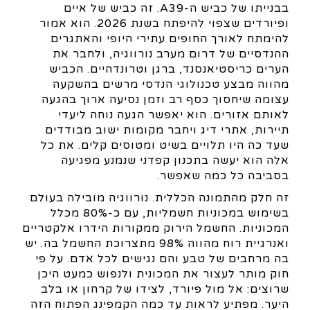
בבנייתו של כביש ה-A39. זה כביש של איים
ופיורדים שצפוי להיפתח בשנת 2026. הוא אמור
להימתח לאורך החופים עתירי היופי והאתגרים
ההנדסיים של דרום מערב נורווגיה, ולחבר את
הערים כריסטיאנסנד, ברגן וטרונדהיים. הכביש
מהווה מבצע טכנולוגי הנדסי מרשים בהשקעה
עצומה שיחסוך כסף רב וזמן נסיעה ארוך בהגעה
לאותם אזורים. הוא יאפשר הגעה נוחה ליעדי
תיירות, אתרי דיג ויחבר מקומות ישוב מבודדים
שעד כה היו תלויים בשיט ומטוסים קלים. את כל
אלה הוא יעשה בתכנון קפדני שנמנע מפגיעה
בסביבה כל כמה שאפשר.
זה חלק מהתמונה הכללית. נורווגיה מובילה בעולם
בשימוש במכוניות חשמליות, עם כ-80% מכלל
המכוניות. החשמל הירוק ממקורות הידרו אלקטריים
ואנרגיית רוח מהווה 98% מתצרוכת החשמל בה. יש
בה מרחבים של טבע והם נגישים לכל אדם. על פי
חוק מותר לעצור את המכונית ולנפוש כמעט היכן
שרוצים: אל מול פיורד, לצידו של קרחון או בלב
היער. מפתיע לראות עד כמה הקמפינג הפתוח הזה