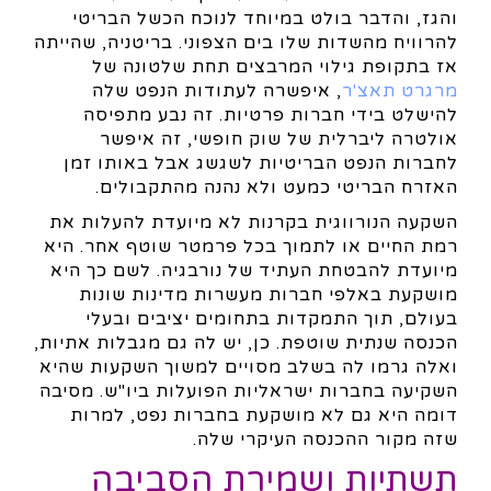
והגז, והדבר בולט במיוחד לנוכח הכשל הבריטי
להרוויח מהשדות שלו בים הצפוני. בריטניה, שהייתה
אז בתקופת גילוי המרבצים תחת שלטונה של
מרגרט תאצ'ר
, איפשרה לעתודות הנפט שלה
להישלט בידי חברות פרטיות. זה נבע מתפיסה
אולטרה ליברלית של שוק חופשי, זה איפשר
לחברות הנפט הבריטיות לשגשג אבל באותו זמן
האזרח הבריטי כמעט ולא נהנה מהתקבולים.
השקעה הנורווגית בקרנות לא מיועדת להעלות את
רמת החיים או לתמוך בכל פרמטר שוטף אחר. היא
מיועדת להבטחת העתיד של נורבגיה. לשם כך היא
מושקעת באלפי חברות מעשרות מדינות שונות
בעולם, תוך התמקדות בתחומים יציבים ובעלי
הכנסה שנתית שוטפת. כן, יש לה גם מגבלות אתיות,
ואלה גרמו לה בשלב מסויים למשוך השקעות שהיא
השקיעה בחברות ישראליות הפועלות ביו"ש. מסיבה
דומה היא גם לא מושקעת בחברות נפט, למרות
שזה מקור ההכנסה העיקרי שלה.
תשתיות ושמירת הסביבה