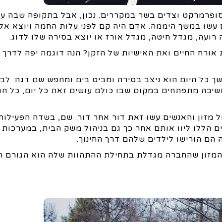
הסופרמרקט וצדים בשר במקררים. נכון, אבל בתקופה שבה ע
 עשו במשך היממה. אדם היה קם לפני עלות החמה ויוצא אל
 רועה, מגדל חיטה, מגדל אורז או יוצא בסירה שלו לדוג.
 אורח החיים ואת האישיות של הזקן? הנה דוגמה יפה לדרך
 כל היום הוא ניצב בסירה ומביט בים ומחפש שם דגה. לבד
חשיבה מתפתחים במקום שבו כולם עושים זאת כל יום, כל חו
מזון והאנשים עשו זאת דור אחר דור. שם, בשדה הפעילות
 הללו ליוו אותם אחר כך גם בניהול משק הבית, במערכות 
הם הורישו לילדים שלהם דרך החינוך.
 המזון שהחברה מגדלת בתחילת ההתהוות שלה הוא הגורם ה