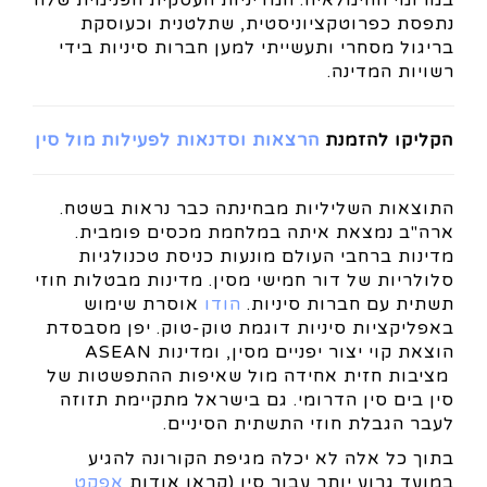
במרומי ההימלאיה. המדיניות העסקית הפנימית שלה
נתפסת כפרוטקציוניסטית, שתלטנית וכעוסקת
בריגול מסחרי ותעשייתי למען חברות סיניות בידי
רשויות המדינה.
הקליקו להזמנת
הרצאות וסדנאות לפעילות מול סין
התוצאות השליליות מבחינתה כבר נראות בשטח.
ארה"ב נמצאת איתה במלחמת מכסים פומבית.
מדינות ברחבי העולם מונעות כניסת טכנולגיות
סלולריות של דור חמישי מסין. מדינות מבטלות חוזי
תשתית עם חברות סיניות.
הודו
אוסרת שימוש
באפליקציות סיניות דוגמת טוק-טוק. יפן מסבסדת
הוצאת קוי יצור יפניים מסין, ומדינות ASEAN
מציבות חזית אחידה מול שאיפות ההתפשטות של
סין בים סין הדרומי. גם בישראל מתקיימת תזוזה
לעבר הגבלת חוזי התשתית הסיניים.
בתוך כל אלה לא יכלה מגיפת הקורונה להגיע
במועד גרוע יותר עבור סין (קראו אודות
אפקט