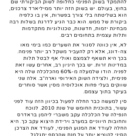
להתמקד בשוק הפנימי כחלופה לשוק הביקורתי שם
בחוץ, בעולם. יש בשוק הזה יותר ממיליארד צרכנים,
הוא בשליטתה בלי צורך בפשרות, אין בו כלפיה
ביקורת של ממש. הוא כבר הגיע לדרגת בשלות רבה
מבחינת יזמות, חדשנות, טכנולוגיות מתקדמות
ותלות עצמית בתחומים רבים.
לא, אין כוונה לסגור את השערים כמו בימי מאו
צה-דונג, אלא רק להעביר משקל רב יותר פנימה.
בכך היא תשאף לצמצם ואולי אף לבטל תלות
במדינות זרות. יש בכך היגיון רב, אחרים עשו זאת
לפניה. הודו שלמעלה מ-60% מהכלכלה שלה היא
פנימית, ולצידה השוק האירופי וארה"ב. אלה שני
שווקים בעלי פחות אוכלוסיה מסין אשר סוחרים
בעיקר בתוך עצמם.
סין למעשה כבר החלה לפעול בכיוון הזה עוד לפני
עשור, בתוכנית החומש של שנת 2010. לנוכח
הנפילה של הכלכלה עקב משברי ליהמן בראדרס
והחובות היווניים במערב וירידת היצוא עקב כך. היא
החלה לעודד את המנוע הפנימי, לעודד את הצרכן
הסיני להוציא יותר על מנת שהכסף יתגלגל