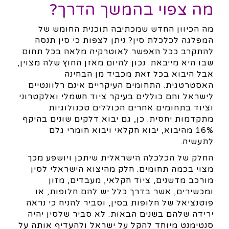
מה צפוי בהמשך הדרך?
מה הכיוון החדש שמכתיבה תוכנית החומש של
המפלגה לכלכלת סין? ניתן לצפות כי סין תנסה
להתקרב ככל האפשר לאוטרקיה מלאה בכל תחום
שבו היא מייבאת. נכון להיום מאזן החוץ שלה מצוין,
אבל היבוא בכל זאת מכביד מן הבחינה
האסטרטגית. התחומים העיקריים אינם רלוונטיים
לישראל והם כוללים בעיקר ציוד חשמלי ואלקטרוני
וציוד בתחומים אחרים הכוללים טכנולוגיות
מתקדמות יחסית. כן, גם יבוא דלקים שונים בהיקף
16% מהיבוא, יבוא חקלאי ויבוא חומרי גלם
לתעשיה.
החלק של הכלכלה הישראלית שיתכן ויושפע מכך
מצוי בכמה תחומים. חלק מהיצוא הישראלי לסין
מורכב מדשנים, ציוד חקלאי, מעבדים, מזון
ומכשירים, אשר בדרך כלל יש להם חלופות, או
פוטנציאל של חלופות בסין, וסביר להניח כי נראה
ירידה שלהם בשנים הבאות. לא סביר שלסין יהיה
סנטימנט מיוחד להקל על ישראל ולהעדיף אותה על