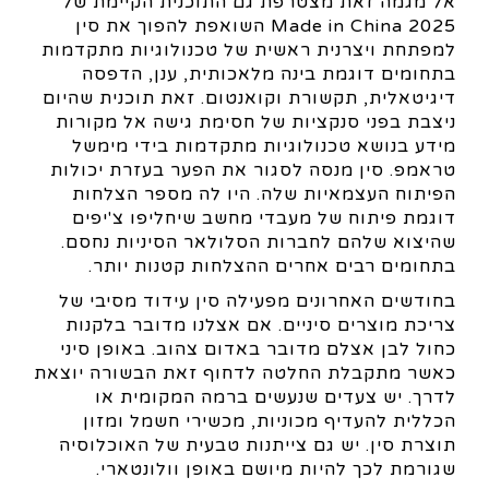
אל מגמה זאת מצטרפת גם התוכנית הקיימת של
Made in China 2025 השואפת להפוך את סין
למפתחת ויצרנית ראשית של טכנולוגיות מתקדמות
בתחומים דוגמת בינה מלאכותית, ענן, הדפסה
דיגיטאלית, תקשורת וקואנטום. זאת תוכנית שהיום
ניצבת בפני סנקציות של חסימת גישה אל מקורות
מידע בנושא טכנולוגיות מתקדמות בידי מימשל
טראמפ. סין מנסה לסגור את הפער בעזרת יכולות
הפיתוח העצמאיות שלה. היו לה מספר הצלחות
דוגמת פיתוח של מעבדי מחשב שיחליפו צ'יפים
שהיצוא שלהם לחברות הסלולאר הסיניות נחסם.
בתחומים רבים אחרים ההצלחות קטנות יותר.
בחודשים האחרונים מפעילה סין עידוד מסיבי של
צריכת מוצרים סיניים. אם אצלנו מדובר בלקנות
כחול לבן אצלם מדובר באדום צהוב. באופן סיני
כאשר מתקבלת החלטה לדחוף זאת הבשורה יוצאת
לדרך. יש צעדים שנעשים ברמה המקומית או
הכללית להעדיף מכוניות, מכשירי חשמל ומזון
תוצרת סין. יש גם צייתנות טבעית של האוכלוסיה
שגורמת לכך להיות מיושם באופן וולונטארי.