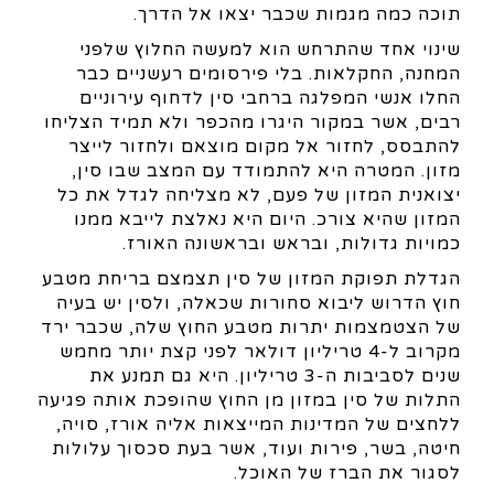
תוכה כמה מגמות שכבר יצאו אל הדרך.
שינוי אחד שהתרחש הוא למעשה החלוץ שלפני
המחנה, החקלאות. בלי פירסומים רעשניים כבר
החלו אנשי המפלגה ברחבי סין לדחוף עירוניים
רבים, אשר במקור היגרו מהכפר ולא תמיד הצליחו
להתבסס, לחזור אל מקום מוצאם ולחזור לייצר
מזון. המטרה היא להתמודד עם המצב שבו סין,
יצואנית המזון של פעם, לא מצליחה לגדל את כל
המזון שהיא צורכ. היום היא נאלצת לייבא ממנו
כמויות גדולות, ובראש ובראשונה האורז.
הגדלת תפוקת המזון של סין תצמצם בריחת מטבע
חוץ הדרוש ליבוא סחורות שכאלה, ולסין יש בעיה
של הצטמצמות יתרות מטבע החוץ שלה, שכבר ירד
מקרוב ל-4 טריליון דולאר לפני קצת יותר מחמש
שנים לסביבות ה-3 טריליון. היא גם תמנע את
התלות של סין במזון מן החוץ שהופכת אותה פגיעה
ללחצים של המדינות המייצאות אליה אורז, סויה,
חיטה, בשר, פירות ועוד, אשר בעת סכסוך עלולות
לסגור את הברז של האוכל.