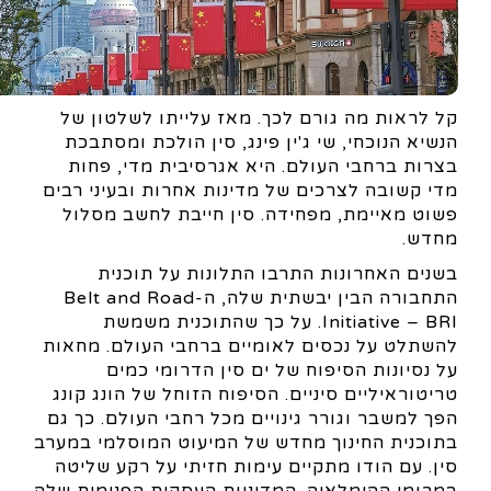
קל לראות מה גורם לכך. מאז עלייתו לשלטון של
הנשיא הנוכחי, שי ג'ין פינג, סין הולכת ומסתבכת
בצרות ברחבי העולם. היא אגרסיבית מדי, פחות
מדי קשובה לצרכים של מדינות אחרות ובעיני רבים
פשוט מאיימת, מפחידה. סין חייבת לחשב מסלול
מחדש.
בשנים האחרונות התרבו התלונות על תוכנית
התחבורה הבין יבשתית שלה, ה-Belt and Road
Initiative – BRI. על כך שהתוכנית משמשת
להשתלט על נכסים לאומיים ברחבי העולם. מחאות
על נסיונות הסיפוח של ים סין הדרומי כמים
טריטוראיליים סיניים. הסיפוח הזוחל של הונג קונג
הפך למשבר וגורר גינויים מכל רחבי העולם. כך גם
בתוכנית החינוך מחדש של המיעוט המוסלמי במערב
סין. עם הודו מתקיים עימות חזיתי על רקע שליטה