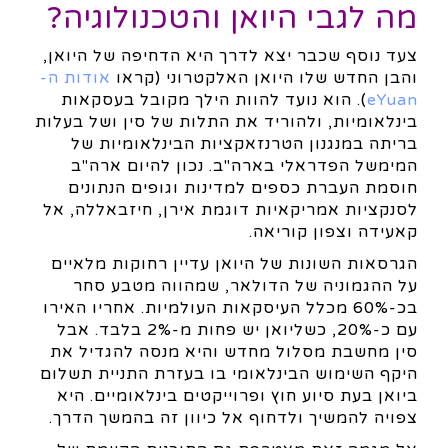
מה לגבי היואן והטכנולוגיה?
צעד נוסף שכבר יצא לדרך היא הדחיפה של היואן,
והבן החדש שלו היואן האלקטרוני (קראו
אודות ה-
eYuan
). הוא נועד להוות הילך מקובל בעסקאות
בינלאומיות, ולהוריד את התלות של סין ושל בעלות
בריתה במנגנון הטרנזאקציות הבינלאומיות של
המימשל הפדראלי בארה"ב. נכון להיום ארה"ב
חוסמת העברת כספים למדינות וגופים הנתונים
לסנקציות אמריקאיות דוגמת אירן, חיזבאללה, אל
קאעידה וצפון קוריאה.
הגרסאות השונות של היואן עדיין רחוקות מלאיים
על ההגמוניה של הדולאר, שמהווה מטבע סחר
בכ-60% מכלל העיסקאות העולמיות. אחריו האירו
עם כ-20%, כשליואן יש פחות מ-2% בלבד. אבל
סין מחשבת מסלול מחדש והיא מנסה להגדיל את
היקף השימוש הבינלאומי בו בעזרת התניית תשלום
ביואן בעת סיוע חוץ ופרוייקטים בינלאומיים. היא
צפויה להמשיך ולדחוף אל כיוון זה בהמשך הדרך.