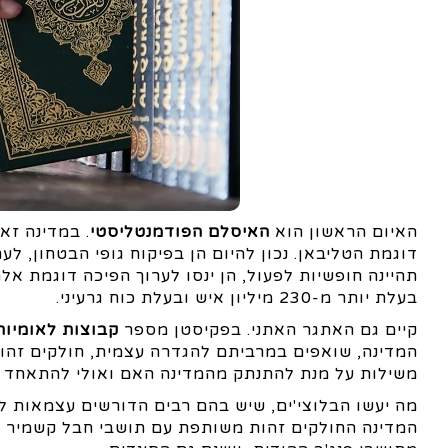
האיום הראשון הוא
האיסלם הפודמנטליסטי
. במדינה זא
דוגמת הטליבאן. נכון להיום הן בפיקוח גופי הבטחון, ל
תהיינה חופשיות לפעול, הן ינסו לערוך הפיכה דוגמת אל
בעלת יותר מ-230 מיליון איש ובעלת כוח גרעיני.
קיים גם האתגר האתני. בפקיסטן מספר
קבוצות לאומיו
המדינה, שואפים במרביתם להגדרה עצמית, חולקים זהות
משילות על מנת להתנתק מהמדינה האם ואולי להתאחד עם אפגניסטן. ז
מה יעשו הבלוצי'ים, שיש בהם רבים הדורשים עצמאות ל
המדינה החולקים זהות משותפת עם תושבי חבל קשמיר ה