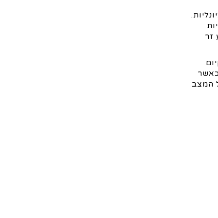
נליות.
ות
 זר
ום
כאשר
ל המצב