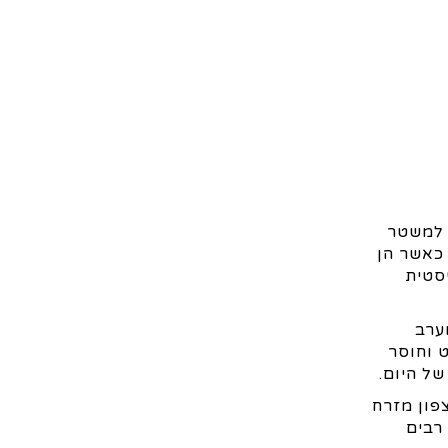
 למשטר
 כאשר הן
יסטית
יים במערב
 וחוסר
פון מזרח
רבים