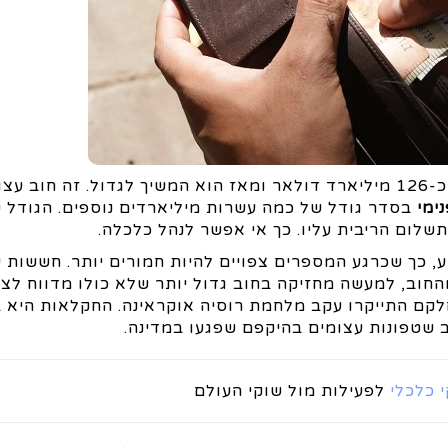
של פקיסטן עמד על כ-126 מיליארד דולאר ומאז הוא המשיך לגדול. זה חוב 
ימי
בסדר גודל של כמה עשרות מיליארדים נוספים. הגודל 
שלום הריבית עליו. כך אי אפשר לנהל כלכלה.
כך שכרגע המספרים צפויים להיות חמורים יותר. חששות ע
יסטים שסין, המחזיקה בידה על פי המדווח כ-20% מהחוב, למעשה מחזיקה בחוב גדול יותר שלא כולו מדווח 
חלקם התייקרו עקב מלחמת רוסיה אוקראינה. החקלאות היא 
 שטפונות עצומים בהיקפם שפגעו במדינה.
י כלכלי
לפעילות מול שוקי העולם