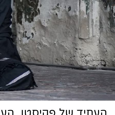
העתיד של פקיסטן, הע