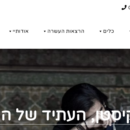
כלים
הרצאות העשרה
אודותיי
סטן, העתיד של הע