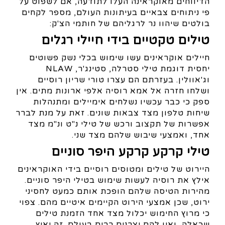
הדיווחים מאוקראינה העלו לתודעה, אם לשפוט על
פי ניתוחים צבאיים בעיתונות העולם, מספר לקחים
בולטים שיהוו נר לרגליהם של חותמי הצ'ק:
טילים טקטיים בידי חיילי רגלים
חיילים אוקראינים עשו שימוש בכלי נשק פשוטים
יחסית דוגמת טילי סטרלה, סטינג'ר, NLAW
וג'אוולין. בעזרתם הם עצרו טורי שריון רוסיים
ושלחו חזרה אל אמא רוסיה אלפי ארונות מתים. אין
ספק כי כבר עכשיו נשלחים אימיילים ומתנהלות
שיחות טלפון מצד צבאות שונים. זאת על מנת לברר
אפשרות של תקצוב ורכש של טילי נ"ט ונ"מ מצד
אחד, ואמצעי שיבוש שלהם מצד שני.
טילי קרקע קרקע היפר סוניים
היירוט של טילים ומטוסים רוסיים בידי האוקראינים
אילץ את רוסיה לעשות שימוש בטילי היפר סוניים.
מהירות הטיסה שלהם הופכת אותם כמעט לחסיני
ירוט, שכן אמצעי הירוט הקיימים איטיים מהם. צפוי
כי מרוץ החימוש יכלול מצד אחד הזמנת טילים
שכאלה, ואין להם יצרנים רבים בעולם. זה יאיץ