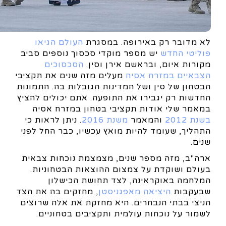
לא מדובר רק באירופה. במסגרת
העולם הגיאו
פוליטי החדש
יש מספר מוקדי סכסוך נוספים סביב
מקורות איום, ובראשם אירן וסין.
הסכסוכים
הצבאיים במזרח אסיה
מעלים מזה שנים את תקציבי
הבטחון של סין ושל המדינות הגובלות בה. התמונות
החדשות רק יגבירו את התופעה. אתם יכולים להציץ
במאמר שלי אודות תקציבי בטחון במזרח אסיה
בשנת 2012
והמאמר
משנת 2016
. ניתן לראות כי
התהליך, שעומד להיות מואץ עכשיו, כבר החל לפני
שנים.
ארה"ב, מזה מספר שנים, מצמצמת נוכחות צבאית
בעולם ושוקדת על צמצום ההוצאות הבטחוניות.
המלחמה באוקראינה, לצד תחושת הכישלון
שבעקבות
היציאה מאפגניסטן
, מחזקים בה את הצד
הניצי בבתי הנבחרים. היא מחזקת את אלה שרוצים
לשמור על נוכחות עולמית ותקציבים בטחוניים.