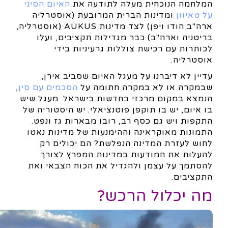
המלחמה הנוכחית מעלה לתודעה את
האיום הסיני
על טאיוון
ומדינות הברית המרובעת (אוסטרליה
ארה"ב הודו ויפן) לצד מדינות AUKUS (אוסטרליה,
בריטניה וארה"ב) כבר מגדילות תקציבים, ועלו
לכותרות עם רכישת צוללות גרעיניות בידי
אוסטרליה.
עדיין לא דיברנו על מעגל האיום שסביב אירן,
שבמקרה או לא במקרה חתומה על
הסכמים עם סין
,
הנמצא במקום מרכזי בחדשות בישראל. מעגל שיש
בו איום, יש בו תוקפן פוטנציאלי. יש היסטוריה של
התקפות ויש גם כסף רב, רובו מבארות גז ונפט.
התמונות מאוקראינה וההימנעות של מדינות נאטו
לחוש לעזרת המדינה הנפלשת? הם יכולים רק
להעלות את המודעות במדינות המפרץ לצורך
להסתמך על עצמן ולהגדיל את הכוח הצבאי ואת
התקציבים.
מה יכלול הרכש?