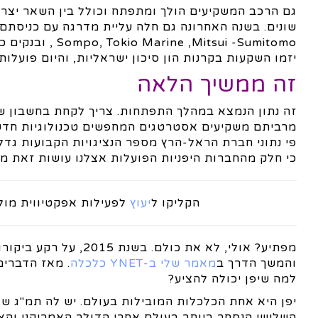
גם הרכב המשקיעים הולך ומתפתח וכולל בין השאר יצרני מ
שונים. בשנה האחרונה גם חלה עליית מדרגה עם כניסתם 
יזמו השקעות בקרנות הון סיכון ישראליות, והיום פועלות בישראל 15 קרנות הון ס
זה ממשיך הלאה
מרביתם משקיעים אסטרטגים המחפשים טכנולוגיות חדשני
כי חלק מהחברות היפניות הפועלות אצלנו עושות זאת מת
הקליקו ל
יעוץ
לפעילות אפקטיווית מול 
מפתיע? אולי, לא את כולם. בשנת 2015, על רקע ביקורו ההיסטורי של ראש ממשלת
והמשך הדרך ב
מאמר שלי ב-YNET כלכלה
. מאז הדברים
למה שיפן יכולה להציע?
השלישי הנסחר ביותר בעולם אחרי הדולר האמריקני והא