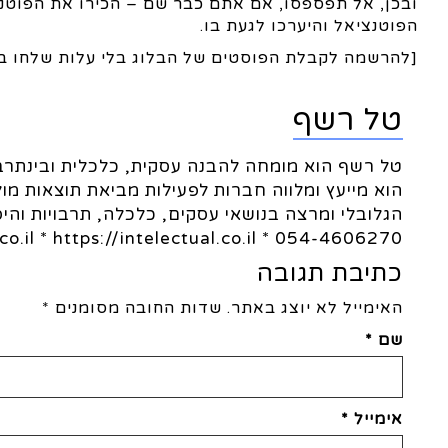
ובכן, אל תפספסו, אם אתם כבר שם – הכירו את הפוטנצ
הפוטנציאל והיערכו לגעת בו.
[להרשמה לקבלת הפוסטים של הבלוג בלי עלות שלחו ב
טל רשף
טל רשף הוא מומחה להבנה עסקית, כלכלית ובינתרבו
הוא מייעץ ומלווה חברות לפעילות מביאת תוצאות מו
הגלובלי ומרצה בנושאי עסקים, כלכלה, תרבויות והיס
054-4606270 * Tal@intelectual.co.il * https://intelectual.co.il
כתיבת תגובה
האימייל לא יוצג באתר.
שדות החובה מסומנים
*
שם
*
אימייל
*