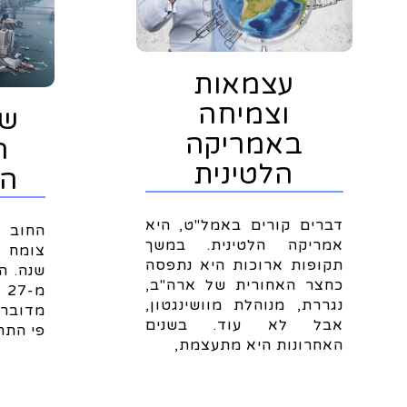
עצמאות
וצמיחה
שק
באמריקה
ה
הלטינית
הא
דברים קורים באמל"ט, היא
החוב 
אמריקה הלטינית. במשך
צומח ב
תקופות ארוכות היא נתפסה
שנה. ה
כחצר האחורית של ארה"ב,
מ
נגררת, מנוהלת מוושינגטון,
מדובר 
אבל לא עוד. בשנים
פי התח
האחרונות היא מתעצמת,