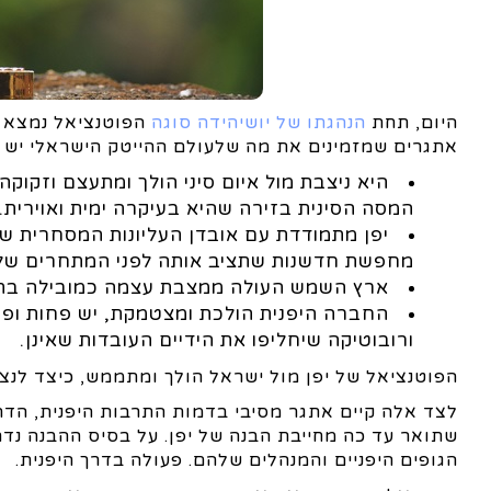
היום, תחת
הנהגתו של יושיהידה סוגה
הפוטנציאל נמצא ב
אתגרים שמזמינים את מה שלעולם ההייטק הישראלי יש לה
היא ניצבת מול איום סיני הולך ומתעצם וזקוקה 
המסה הסינית בזירה שהיא בעיקרה ימית ואוירית.
יפן מתמודדת עם אובדן העליונות המסחרית של
מחפשת חדשנות שתציב אותה לפני המתחרים של
ארץ השמש העולה ממצבת עצמה כמובילה בת
החברה היפנית הולכת ומצטמקת, יש פחות ופח
ורובוטיקה שיחליפו את הידיים העובדות שאינן.
הפוטנציאל של יפן מול ישראל הולך ומתממש, כיצד לנצ
לצד אלה קיים אתגר מסיבי בדמות התרבות היפנית, הדר
שתואר עד כה מחייבת הבנה של יפן. על בסיס ההבנה נדר
הגופים היפניים והמנהלים שלהם. פעולה בדרך היפנית.