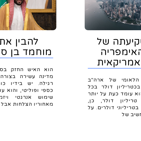
יעתה של
להבין את
אימפריה
מוחמד בן סל
מריקאית
הוא האיש החזק בסעו
מדינה עשירה בצורה 
הלאומי של ארה"ב
רגילה. יש בידיו כו
כטריליון דולר בכל
כספי ופוליטי, והוא עו
וא עומד כעת על יותר
שימוש אנרגטי ויזמי
-27 טריליון דולר, כן,
מאחוריו הצלחות אבל
בטריליוני דולרים. על
שיב של