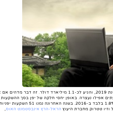
היקף ההשקעות מיפן בשנת 2020 עלה ב-20% ביחס לשנת 2019, והגיע לכ-1.1 מיליארד דולר. זה 
ם אפילו נעצרה. באופן יחסי חלקה של יפן בסך ההשקעות 
שנכנסו לישראל הגיע ב-2020 ל-11.1%, הרבה מעל ל-1.8% בלבד ב-2016. בשנה האחר
 וזיו טטרוק מחברת היעוץ
הראל-הרץ אינבסטמנט האוס
,