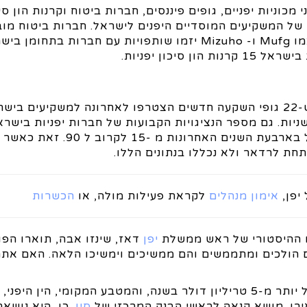
כוניות יפניים, גופים פיננסים, חברות ביטוח וקרנות הון סי
של המשקיעים המוסדיים היפנים לישראל. חברות ביטוח מוב
Sompo, Tokio Marine ,Mitsui -Sumitomo , ובנקים כמו Mufg ו- Mizuho יזמו שותפויות עם חבר
יכון יפניות.
זה נתון הנמצא במהלך התפתחות. צריך לקחת בחשבון ש-22 גופי השקעה חדשים הצטרפו לאחרונה למשקיעים ב
ות. גם מספר הנציגויות הקבועות של חברות יפניות בישרא
פי נתוני חברת הראל-הרץ מספר הנציגויות הקבועות גדל בארבעת השנ
חת לרדאר ולא נכללו בנתונים הללו.
יפן,
אימון מנהלים
לקראת פעילות מולה, או
הכשרות
יפן
דאז, שינזו אבה, תוארו הפו
 הולכים ומתממשים והם ממשיכים וימשיכו הלאה. האם אתם
יפן היא אחת הכלכלות המובילות בעולם. יש לה תמ"ג של יותר מ-5 טריליון דולר בשנה, והמטבע המקומי, הי
ירו. מושא קנאה לראשי הבנק המרכזי של
סין
. כן, היא נושא