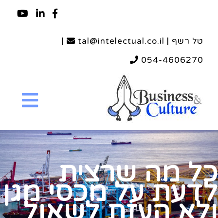
טל רשף | tal@intelectual.co.il
|
054-4606270
כל מה שרצית
לדעת על מכסי מגן
ולא העזת לשאול