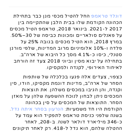
דונלד טראמפ
החל להטיל מכסי מגן כבר בתחילת
הכהונה הקודמת שלו בבית הלבן שהתקיימה בין
2017 ל-2021. בינואר 2018, טראמפ הטיל מכסים
על פאנלים סולאריים ומכונות כביסה של 30–50%.
במרץ 2018, הוא הטיל מכסים בגובה 25% על
פלדה ו-10% אלומיניום מרוב המדינות, שלפי מורגן
סטנלי, כיסו כ-4.1% מסך כל היבוא של ארה"ב.
בתחילה על יבוא מסין וביוני 2018 צעד זה הורחב
לאיחוד האירופי, לקנדה ולמקסיקו.
כצפוי, צעדים אלה פגעו בכלכלה של שותפות
הסחר של ארה"ב, מדינות דוגמת מקסיקו, הודו, סין
וקנדה, והן הגיבו במכסים משלהן. את תוצאות
המכסים ניתן לבחון לנוכח ההשפעה שלהן על מאזן
הסחר. התוצאות של המכסים על סין בכהונה
הקודמת היו חד משמעיות:
הגרעון בסחר איתה גדל
.
בשנה שלפני כניסת טראמפ לתפקיד הוא עמד על
כ-346 מיליארד דולאר לשנה. ב-208, לאחר
ההטלה שלהם, הוא גדל ל-418. רק לאחר תיקונים