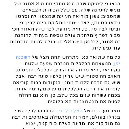
הגאו פוליטיקה שבה היא מתקיימת היא אתגר של
ממש להנהגה שלה, עם שלל הכוחות הצבאיים
שמסביב: צפון קוריאה העוינת שמצפון לה (סרטון
וידאו בסיום), לצד שטחי מחלוקת בינה לבין יפן
ובינה לבין סין. כן, היא מודעת לכך שזה האזור הכי
סביר לפרוץ מלחמת עולם נוספת בעתיד. להנהגה
זה אתגר, ליצואן הישראלי זו יכולה להוות הזדמנות.
עוד נגיע לזה.
כל מה שתואר כאן מתרחש תחת הצל של
השכנה
יפן
, המעצמה הכלכלית ממזרח שפעם שלטה
בקוריאה, היא מהווה את היריב הכלכלי, הנמסיס,
האויב ההיסטורי שיש עדיין כלפיו טינה רבה, אבל
שיש גם הרבה ללמוד ממנו. בנקודות רבות קוריאה
לומדת את דרכה הכלכלית מיפן שמקדימה אותה
בכמה עשרות שנים בכל שלב. כן, היא גם החלה
לפניה את הצטמצמות האוכלוסיה.
מצד מערב מוטל
הצל של סין
. הכוח הכלכלי השני
בגדלו בעולם, המדינה המתנהלת באגרסיביות רבה,
גם מול קוריאה. מדינה בעלת כוח קניה, יצוא