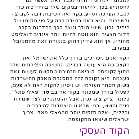
למבוגר, למלומד. חיוני לכבד זאת, אפשר גם
להסתייע בכך. להיעזר במקום שלך בהיררכיה כדי
לקבל הערכה וסיוע. בקוריאה חשיבות רבה לקבוצה
ולשייכות, והיא באה במידה רבה על פני מקומו של
היחיד. נכון, שינוי הולך ונוצר בכך בהדרגה בקרב
הדור הצעיר. הוא נוטה להיות יותר אינדיבידואליסט
מהוריו, אך הוא עדיין רחוק בנקודה זאת מהמקובל
במערב.
הקוריאנים מעריכים בדרך כלל את ישראל. את
הקצב בה היא עושה דברים, החשיבה היצירתית שלה
מחוץ לקופסה. קוריאה הזהירה מתקשה לעשות זאת
בעצמה. היא זקוקה לזה במסגרת מאבק ההישרדות
בשוק הסחר העולמי. יש ניסיון לחקות זאת לא פעם,
לפעול בדרך שמכונה בקוריאה בביטוי "פאלי פאלי",
כלומר צ'יק צ'ק. נכון, אבל זה מתקיים לצד שמירת
פנים וחשש, וכפי שראינו היצמדות להיררכיה
וכללים, ואלה חזקים יותר מהפאלי פאלי. צריך
ישראלים שיצאו מהקופסה.
הקוד העסקי