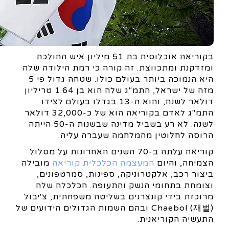
בקוריאה אוכלוסיה בת 51 מיליון איש ההולכת
ומזדקנת ומתכווצת. זה קורה כי רמת הילודה שלה
היא הנמוכה ביותר בעולם כולו. שטחה גדול פי 5
מזה של ישראל, התמ"ג שלה הוא בן 1.64 טריליון
דולאר לשנה, והוא ה-13 בגדלו בעולם.לצידו
התמ"ג לאדם בקוריאה הוא של כ-32,000 דולאר
לשנה. לא רע בשביל מדינה שבשנות ה-50 הייתה
הרוסה לחלוטין מהמלחמה שעברה עליה.
קוריאה עלתה ב-70 השנים האחרונות על מסלול
הצמיחה, והיום
המעצמה הכלכלית קוריאה
מובילה
ביצור רכב, אלקטרוניקה, ספינות, סמרטפונים,
וצומחת בתחומי הנשק והתעופה. הכלכלה שלה
מרוכזת בידי קונצרנים בשליטה משפחתית, צ'יבול
Chaebol (재벌) ובהם השמות הגדולים הידועים של
התעשיה הקוריאנית.