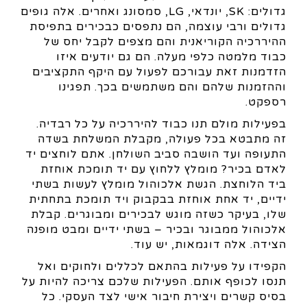
גדולים: SK, יונדאי, LG, סמסונג ואחרים. אלה גופים
גדולים ורבי עוצמה, הם נתפסים כבכירים בתפיסת
ההיררכיה הקוריאנית והם מצפים לקבל יחס של
כבוד מלמטה כלפי מעלה. הם גם יודעים איזו
הזדמנות זאת עבורכם לפעול עם היקף התקציבים
וההזמנות שלהם והם משתמשים בכך. תפגינו
רספקט.
בפעילות מולם תנו כבוד להיררכיה על כל רבדיה.
זה מתבטא בכל פעולה, מקבלת המשלחת בשדה
התעופה ועד הושבה סביב השולחן. אתם לוחצים יד
לאדם בכיר? מומלץ ללחוץ עם יד תומכת אוחזת
ביד הלוחצת. הגשת אלכוהול מומלץ לעשות בשתי
ידיים, יד אחת אוחזת בבקבוק ויד תומכת בתחתית
שלו, בעיקר כשזה מוגש לבכירים ומבוגרים. קבלת
אלכוהול ממבוגר ובכיר – בשתי ידיים ומבט מופנה
הצידה. אלה דוגמאות, יש עוד.
הקפידו על פעילות בהתאם לכללים ולחוקים ואל
תנסו לכופף אותם. הפעילות שלכם צריכה להיות על
בסיס קשרים ויצירת חיבור אישי לצד העסקי. כל