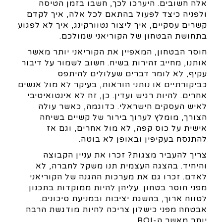
אלה חשובים. היערכו לכך, חשבו בזמן הטיסה
ולפניה כיצד לפעול בהתאם לכל אלה, איך לקדם
קשרים עסקיים, איך ליצור נטוורקינג, איך לא לפגוע
בתחושת הבטחון של הקוריאני שמולכם.
חוסר הבטחון, המאפיין את הקוריאני יותר מאשר
אותנו, מחייב זהירות בשיח. חשוב לשמור על דיבור
עקיף, לא לומר דברים שעלולים להיתפס
כביקורתיים או נותני הוראות, בעיקר לא מול אנשים
אחרים. להיות רגיש ועדין. כן, זה לא אינטואיטיבי
לאיש העסקים הישראלי. כדוגמה, כאשר עולה
הצורך, מומלץ לערוך בירור של קשיים בשיחה
אישית על כוס קפה, לא מול אחרים, וגם אז
להתנסח בעקיפין ובאופן לא בוטה.
צריך להעביר מצגות? זכרו את עניין הקבוצה
והיחיד. בהצגה העצמית תנו משקל לחברה, לא
לאדם. זכרו גם את מערכות ההגנה של הקוריאני
מפני חוסר בטחון. עליהן להיות ממוקדות בתכנון
לטווח ארוך, בהשגת יציבות ובמניעת סיכונים.
אבטחה מפני כישלון צריכה להיות מודגשת הרבה
יותר מאשר ה-ROI.