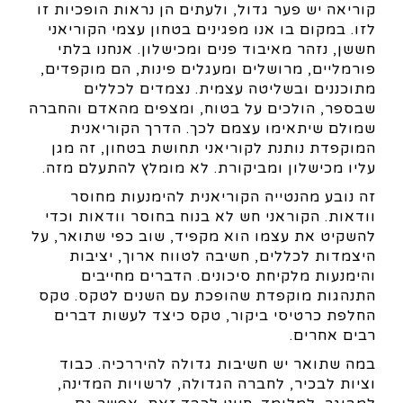
קוריאה יש פער גדול, ולעתים הן נראות הופכיות זו
לזו. במקום בו אנו מפגינים בטחון עצמי הקוריאני
חששן, נזהר מאיבוד פנים ומכישלון. אנחנו בלתי
פורמליים, מרושלים ומעגלים פינות, הם מוקפדים,
מתוכננים ובשליטה עצמית. נצמדים לכללים
שבספר, הולכים על בטוח, ומצפים מהאדם והחברה
שמולם שיתאימו עצמם לכך. הדרך הקוריאנית
המוקפדת נותנת לקוריאני תחושת בטחון, זה מגן
עליו מכישלון ומביקורת. לא מומלץ להתעלם מזה.
זה נובע מהנטייה הקוריאנית להימנעות מחוסר
וודאות. הקוראני חש לא בנוח בחוסר וודאות וכדי
להשקיט את עצמו הוא מקפיד, שוב כפי שתואר, על
היצמדות לכללים, חשיבה לטווח ארוך, יציבות
והימנעות מלקיחת סיכונים. הדברים מחייבים
התנהגות מוקפדת שהופכת עם השנים לטקס. טקס
החלפת כרטיסי ביקור, טקס כיצד לעשות דברים
רבים אחרים.
במה שתואר יש חשיבות גדולה להיררכיה. כבוד
וציות לבכיר, לחברה הגדולה, לרשויות המדינה,