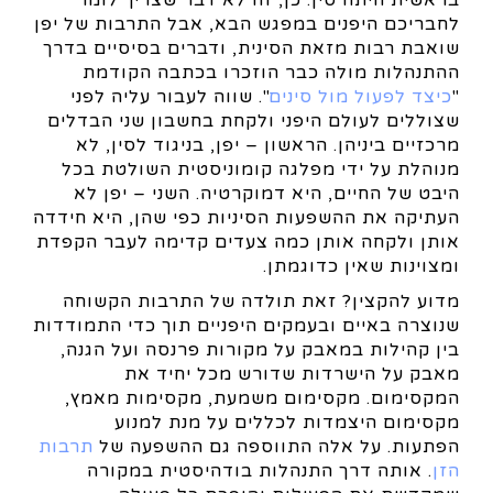
בראשית היתה סין. כן, זה לא דבר שצריך לומר
לחבריכם היפנים במפגש הבא, אבל התרבות של יפן
שואבת רבות מזאת הסינית, ודברים בסיסיים בדרך
ההתנהלות מולה כבר הוזכרו בכתבה הקודמת
"
כיצד לפעול מול סינים
". שווה לעבור עליה לפני
שצוללים לעולם היפני ולקחת בחשבון שני הבדלים
מרכזיים ביניהן. הראשון – יפן, בניגוד לסין, לא
מנוהלת על ידי מפלגה קומוניסטית השולטת בכל
היבט של החיים, היא דמוקרטיה. השני – יפן לא
העתיקה את ההשפעות הסיניות כפי שהן, היא חידדה
אותן ולקחה אותן כמה צעדים קדימה לעבר הקפדת
ומצוינות שאין כדוגמתן.
מדוע להקצין? זאת תולדה של התרבות הקשוחה
שנוצרה באיים ובעמקים היפניים תוך כדי התמודדות
בין קהילות במאבק על מקורות פרנסה ועל הגנה,
מאבק על הישרדות שדורש מכל יחיד את
המקסימום. מקסימום משמעת, מקסימות מאמץ,
מקסימום היצמדות לכללים על מנת למנוע
הפתעות. על אלה התווספה גם ההשפעה של
תרבות
הזן
. אותה דרך התנהלות בודהיסטית במקורה