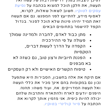
לפיכך ניצבות בפניך דרישות רבות של עשה ואל
תעשה, את חלקן תוכל למצוא בכתבה על
נסיעת
עסקים לטוקיו
. חשוב לשאול שאלות, לקרוא,
לאסוף מידע, להתייעץ לפני המפגש. גם אם תעשה
זאת תמיד יהיהו פינות שלא תוכל לסגור. בגדול
הקפד להישמר בתחומים הבאים:
מתן כבוד לאדם, לחברה ולמדינה שמולך
פעולה על פי ההירככיה
הקפדה על הדרך לעשות דברים,
הטקסיות
הפגנת חיוביות ורצון טוב, גם כשזה לא
בא מבפנים
טיפוח הקשרים האישיים ולא רק העסקיים
אם תיקח את אלה בחשבון, הסבירות היא שתפעל
נכון גם במקומות בהם אינך מכיר את כללי העשה
ואל תעשה המדוייקים. אה, ועוד משהו: תהנה.
היפנים יודעים לארח ולהתארח והתרבות שלהם
יכולה להיות כיפית. אני מזמין אותך לקרוא את
הכתבה על
סיור קולינרי בטוקיו
.