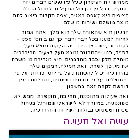
ממחיש את העיקרון שעל פיו נעשים דברים וזה
מתקיים בכל פן ופן של הפעילות. למשל המוצר:
הציפיה היא לאפס באגים, אפס תקלות ביצור.לתת
מוצר מושלם ושירות מושלם.
הרעיון הוא שהאורח שלך הוא מלך ואתה אמור
להיות למענו בכל דבר ודבר. כך גם ביחסי ספק –
לקוח, וכן, יש כאן היררכיה: הלקוח נמצא מעל
לספק, כמו שהמבוגר נמצא מעל לצעיר. ההיררכיה
מנהלת חלק נכבד מהדברים, היא מגדירה מי משרת
את מי. כן, לשרת, זאת המילה. המקום שלך
בהיררכיה יכול להשתנות על פי יחסי כוחות, על פי
סיטואציה, על פי גורמים משתנים, והצלחה ביפן
דורשת לקחת זאת בחשבון.
זאת פעילות מתוכננת, מחייבת, מוקפדת, ממש לא
ספונטנית, במיוחד לא לישראלי שמורגל בניהול
שטוח וטשטוש גבולות השירות וההיררכיה.
עשה ואל תעשה