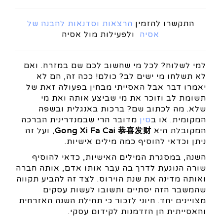
התקשרו להזמין
הרצאות וסדנאות להבנה של
אסיה
ולפעילות מול אסיה
למי לשלוח? לכל מי שחשוב לכם שם במזרח. ואם
לא תשלחו מי ישים לב? כולם! ככה זה, הם לא
יאמרו דבר אבל האסייתי מבחין בפעולה זאת של
תשומת לב וזוכר את מי שביצע אותה ואת מי
שלא. מה לכתוב שם? ברכות באנגלית ובשפה
המקומית. או ב
סין
מדובר הרי שבמנדרינית הברכה
המקובלת היא
Gong Xi Fa Cai 恭喜发财
, ועל זה
ניתן וכדאי להוסיף כמה מילים אישיות.
השנה, במסגרת המילים האישיות, כדאי להוסיף
שורה הנוגעת לדרך בה עבר אותו אדם, אותה חברה
ואותה מדינה את שנת הוירוס. לצד זה להביע תקווה
שהמשבר הזה יסתיים ותשובו לעשות עסקים
מצויינים יחד. חיוני לזכור כי תחילת השנה האזרחית
והאסייתית הן הזדמנות לקידום עסקי.