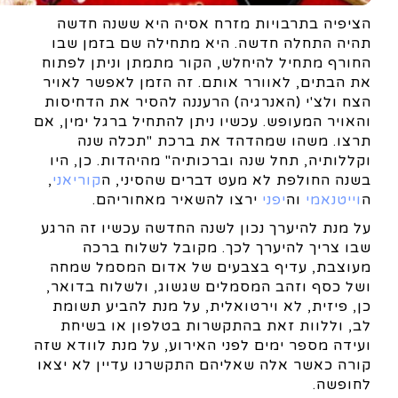
הציפיה בתרבויות מזרח אסיה היא ששנה חדשה
תהיה התחלה חדשה. היא מתחילה שם בזמן שבו
החורף מתחיל להיחלש, הקור מתמתן וניתן לפתוח
את הבתים, לאוורר אותם. זה הזמן לאפשר לאויר
הצח ולצ'י (האנרגיה) הרעננה להסיר את הדחיסות
והאויר המעופש. עכשיו ניתן להתחיל ברגל ימין, אם
תרצו. משהו שמהדהד את ברכת "תכלה שנה
וקללותיה, תחל שנה וברכותיה" מהיהדות. כן, היו
בשנה החולפת לא מעט דברים שהסיני, ה
קוריאני
,
ה
וייטנאמי
וה
יפני
ירצו להשאיר מאחוריהם.
על מנת להיערך נכון לשנה החדשה עכשיו זה הרגע
שבו צריך להיערך לכך. מקובל לשלוח ברכה
מעוצבת, עדיף בצבעים של אדום המסמל שמחה
ושל כסף וזהב המסמלים שגשוג, ולשלוח בדואר,
כן, פיזית, לא וירטואלית, על מנת להביע תשומת
לב, וללוות זאת בהתקשרות בטלפון או בשיחת
ועידה מספר ימים לפני האירוע, על מנת לוודא שזה
קורה כאשר אלה שאליהם התקשרנו עדיין לא יצאו
לחופשה.