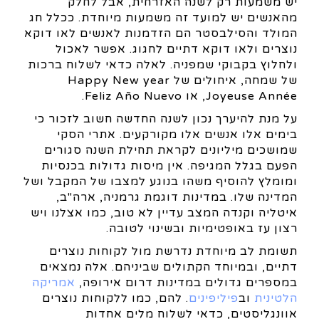
יש משמעות רק לשנה האזרחית, אבל לחלק
מהאנשים יש למועד זה משמעות מיוחדת. ככלל חג
המולד והסילבסטר הם הזדמנות לאנשים לאו דוקא
נוצרים ולאו דוקא דתיים לחגוג. אפשר לאכול
ולחלוץ בקבוקי שמפניה. לאלה כדאי לשלוח ברכות
של שמחה, איחולים של Happy New year
,Joyeuse Année או Feliz Año Nuevo.
על מנת להיערך נכון לשנה החדשה חשוב לזכור כי
בימים אלו אנשים אלו מקורקעים. אתרי הסקי
שמושכים מיליונים לקראת תחילת השנה סגורים
הפעם בגלל המגיפה. אין מיסות גדולות בכנסיות
ומומלץ להוסיף משהו בנוגע למצבו של המקבל ושל
המדינה שלו. במדינות דוגמת גרמניה, ארה"ב,
איטליה וקנדה המצב עדיין לא טוב, כמו אצלנו ויש
רצון עז באופטימיות ובשינוי לטובה.
תשומת לב מיוחדת נדרשת מול לקוחות נוצרים
דתיים, ובמיוחד הקתולים שביניהם. אלה נמצאים
במספרים גדולים במדינות דרום אירופה,
אמריקה
הלטינית
וב
פיליפינים
. להם, כמו ללקוחות נוצרים
אוונגליסטים, כדאי לשלוח מלים אחדות