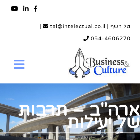
טל רשף | tal@intelectual.co.il
|
054-4606270
ארה"ב – תרבות
של יעילות