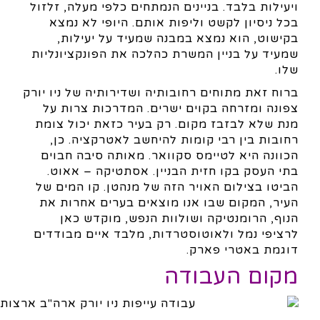
ויעילות בלבד. בניינים הנמתחים כלפי מעלה, זלזול
בכל ניסיון לקשט וליפות אותם. היופי לא נמצא
בקישוט, הוא נמצא במבנה שמעיד על יעילות,
שמעיד על בניין המשרת כהלכה את הפונקציונליות
שלו.
ברוח זאת מתוחים רחובותיה ושדירותיה של ניו יורק
צפונה ומזרחה בקוים ישרים. המדרכות צרות על
מנת שלא לבזבז מקום. רק בעיר כזאת יכול צומת
רחובות בין רבי קומות להיחשב לאטרקציה. כן,
הכוונה היא לטיימס סקוואר. מאותה סיבה חבוים
בתי העסק בקו חזית הבניין. אסתטיקה – אאוט.
הביטו בצילום האויר הזה של מנהטן. קו המים של
העיר, המקום שבו אנו מוצאים בערים אחרות את
הנוף, הרומנטיקה ושולוות הנפש, מוקדש כאן
לרציפי נמל ולאוטוסטרדות, מלבד איים מבודדים
דוגמת באטרי פארק.
מקום העבודה