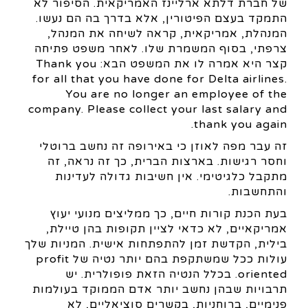
של חברת דלתא ארליינז האמריקאית. הסיפור לא
התמקד בעצם הפיטורין, אלא בדרך בה הם נעשו.
המנהלת, אמריקאית, קראה לשיחה את המנהל,
צרפתי, בסוף המשמרת שלו. לאחר משפט פתיחה
קצר היא אמרה לו את המשפט הבא: Thank you
for all that you have done for Delta airlines.
You are no longer an employee of the
company. Please collect your last salary and
thank you again.
זה עבר מפה לאוזן כי באירופה זה נחשב ברוטלי
וחסר רגישות. בארצות הברית, כך זה נראה, זה
מתקבל כלגיטימי. אין חשיבות גדולה לעדינות
והתחשבות.
בעת הכנת קורות חיים, כך ממליצים מנועי יעוץ
אמריקאיים, לא כדאי לציין תקופות בהן טיילת,
בילית, הקדשת זמן להתפתחות אישית. המניות שלך
עולות ככל שמשתקפת בהם יותר נטיה של profit
oriented. בכלל הנטיה הזאת פופולרית. יש
תרבויות שבהן נחשב יותר אדם הממוקד בעולמות
פנימיים, ברוחניות, בקשרים סוציאליים, לא