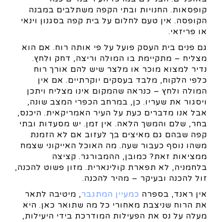
קופסאות. החנויות ובתי הקפה משתלבים במבנה
הקופסה. אין טעם לחלום על בית קפה בסגנון וינאי
או פריזאי.
גם פנים בית העסק פועל על פי אותה רוח. אם הוא
מצליח – מתקיימת בו המולה וריצה, דחק ולחץ.
נדיר למצוא מוכר או מלצר שיש להם אורך רוח
כלפי הלקוח, מלבד בעסקים יוקרתיים. אם אין
המולה ולחץ – כנראה שהמקום אינו מצליח ויתכן
ויסגור את שעריו. כן, במרחב הכפרי המצב שונה,
אבל אנו מדברים כעת על העיר האמריקאית. היכנס,
בחר, שלם והמשך הלאה. אין זמן. יש מסעדות ובתי
קפה שבהם גם מאיצים בך לעזוב אם לא הזמנת
משהו נוסף כעבור שעה. מה האוכל האייקוני שצמח
ממציאות זאת? כמובן, ההמבורגר. קציצה
בלחמניה, לא תפארת קולינארית. מזון פשוט להכנה,
זול להכנה ובעיקר – מהיר להכנה.
אין ראנד, בספרה
כמעיין המתגבר
, מיטיבה לתאר
את הרוח שניצבת מאחורי כל מה שתואר כאן. היא
מעלה על נס את הפעילות המודרכת בידי היעילות,