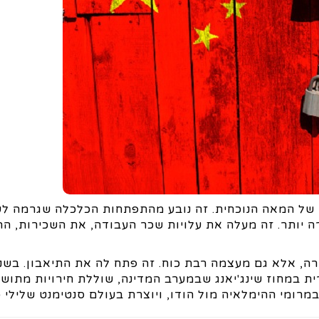
מראש היה צפוי כי הסחר מסין יפגע בתחילת שנות ה-20 של המאה הנוכחית. זה נובע מהתפתחות הכלכלה שגרמ
רה יותר. זה מעלה את עלויות שכר העבודה, את השכירות, הה
רה, אלא גם מעצמה רבת כוח. זה פתח לה את התיאבון. בשנ
 במחוז שינג'יאנג שבמערב המדינה, שוללת חירויות מתושבי
מרומי ההימלאיה מול הודו, ויוצרת בעולם סנטימנט שלילי כ