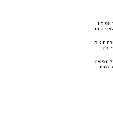
עם סין,
זרח אסיה, להימנע מלקנות תוצרת סין. המותג Made in China פופולארי היום
רה הימית
 סין,
ל הציפיה
 נולכת