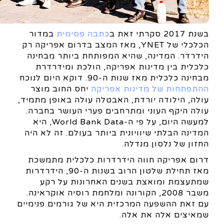
בשנת 2017 סקרתי זאת ב
כתבה פסימית
במדור
הכלכלי של YNET, מאז המצב בדרום אפריקה רק
הידרדר. המדינה, שהיא המפותחת ביותר מבחינה
כלכלית בין מדינות אפריקה, הולכת ומידרדרת
מבחינה כלכלית מאז שנות ה-90. דוקא היום לנוכח
ההתפתחות של מדינות אפריקה
יחס החוב מוצר
עולה, הילודה יורדת, האבטלה עולה באופן מתמיד,
עולה היקף העוני ומתרחבים פערי העושר בחברה.
למעשה היום, על פי ה-World Bank Data, היא
המדינה הבלתי שיוויונית ביותר בעולם. זה לא היה
החזון של נלסון מנדלה.
דרום אפריקה חווה הידרדרות כלכלית מתמשכת
מאז תחילת שלטון הרוב בשנות ה-90, הידרדרות
שמתעצמת ומואצת בשנים האחרונות על רקע
משבר 2008, הקורונה ומלחמת רוסיה אוקראינה.
עם זאת ההשפעה המרכזית היא של גורמים פנימיים
שמאיצים אלה את אלה.