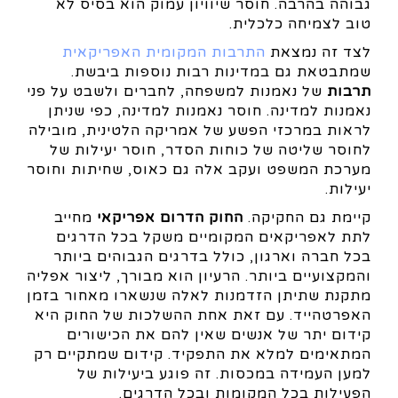
גבוהה בהרבה. חוסר שיוויון עמוק הוא בסיס לא
טוב לצמיחה כלכלית.
לצד זה נמצאת
התרבות המקומית האפריקאית
שמתבטאת גם במדינות רבות נוספות ביבשת.
תרבות
של נאמנות למשפחה, לחברים ולשבט על פני
נאמנות למדינה. חוסר נאמנות למדינה, כפי שניתן
לראות במרכזי הפשע של אמריקה הלטינית, מובילה
לחוסר שליטה של כוחות הסדר, חוסר יעילות של
מערכת המשפט ועקב אלה גם כאוס, שחיתות וחוסר
יעילות.
קיימת גם החקיקה.
החוק הדרום אפריקאי
מחייב
לתת לאפריקאים המקומיים משקל בכל הדרגים
בכל חברה וארגון, כולל בדרגים הגבוהים ביותר
והמקצועיים ביותר. הרעיון הוא מבורך, ליצור אפליה
מתקנת שתיתן הזדמנות לאלה שנשארו מאחור בזמן
האפרטהייד. עם זאת אחת ההשלכות של החוק היא
קידום יתר של אנשים שאין להם את הכישורים
המתאימים למלא את התפקיד. קידום שמתקיים רק
למען העמידה במכסות. זה פוגע ביעילות של
הפעילות בכל המקומות ובכל הדרגים.