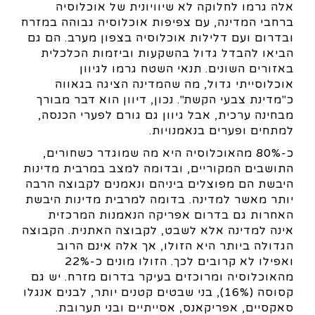
אלה גרמו לחלוקה לא שיוויונית של אוכלוסיה
ברחבי המדינה, עם צפיפות אוכלוסיה גבוהה במזרח
ובדרום ועם דלילות אוכלוסיה בצפון מערב. הם גם
הביאו להבדל גדול בהשקעות וביזמות הכלכלית
באזורים השונים. תנאי השטח גרמו לגיוון
אוכלוסייתי גדול, מה שהמדינה הציגה בגאווה
כ"מדינת צבעי הקשת". נכון, דיוון הוא דבר מבורך
מבחינה ערכית, אבל גיוון גם גורם לפערי הכנסה,
למתחים ופערים בנאמנויות.
כ-80% מהאוכלוסיה היא מה שמוגדר כשחורים,
התושבים המקוריים, ובדומה למצב במרבית מדינות
היבשת הם מפוצלים ביניהם ונאמנים לקבוצה הרבה
יותר מאשר למדינה. בדומה למרבית מדינות היבשת
האחרות גם בדרום אפריקה הנאמנות המרכזית
אינה למדינה אלא לשבט, לקבוצה האתנית. הקבוצה
הגדולה ביותר היא הזולו, אך אלה אינם הרוב
ואפילו לא קרובים לכך. הזולו מונים כ-22%
מהאוכלוסיה ומרוכזים בעיקר בדרום מזרח. יש גם
קסוסה (16%), בני שבטים קטנים יותר, לבנים אנגלו
סאקסיים, אפריקאנס, אסייתיים ובני תערובת.