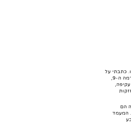
פיו. כתבתי על
בסוף תקופת המלך הקודם. מאז פרסום הכתבה הלך לעולמו המלך ההוא, רמה ה-9,
עקיפה,
זקות
ה הם
. המעמד
ע