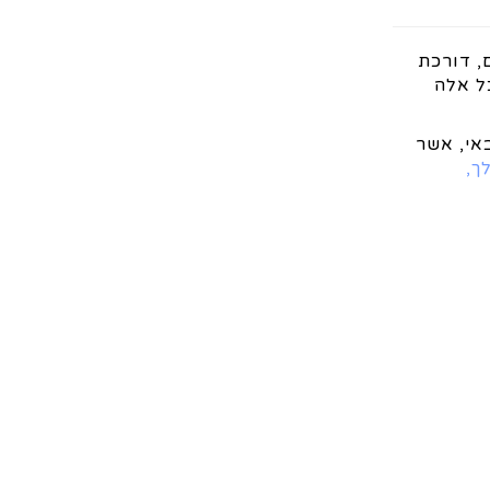
וייטנאם, דורכת
כל אלה
אי, אשר
ך,