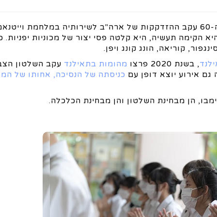
גם הכלכלה בין לבין. כלכלת תאילנד, ששיגשגה בשנות ה-60 עקב ההזדקקות של ארה"ב לשירותיה במלחמת 
יא הקימה תעשיה, היא קלטה פסי יצור של מכוניות יפניות. 
ור, קוריאה, הונג קונג ויפן.
ילנד
, בשנת 2020 פרצו
מהומות בתאילנד
עקב השלטון הצב
 גם אירוע יוצא דופן עם
כניסתה של הנסיכה, אחותו של המל
בו, הן מבחינת השלטון והן מבחינת הכלכלה.