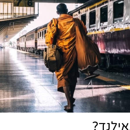
אילנד?