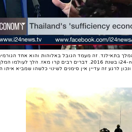
מלך בתאילנד. זה מעמד הגובל באלוהות והוא אחד הגורמים
בפני כל שינוי במדינה זאת. הראיון אתי נערך ברשת i24-news בשנת 2016. דברים רבים קרו מאז. הלך
נכון לרגע זה עדיין אין סימנים לשינוי כלשהו שמביא איתו ה