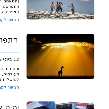
[המאמר "ה
באפריקה ה
המשך לקר
התפתח
12 ביולי 2018
עיון בטבל
העולמית, 
לנחשלות א
המשך לקר
יהיה א