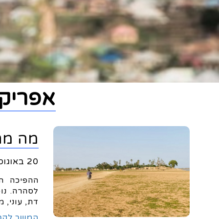
אפריקה
מה מת
20 באוגוסט 2023
ההפיכה ה
לסהרה. נו
דת, עוני, מ
המשך לקר