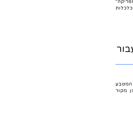
פריקה"
ר כלכלות
בור
 המטבע
ן מקור