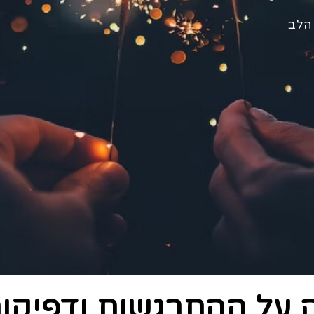
הלב
על ההתרגשות ודפיקו