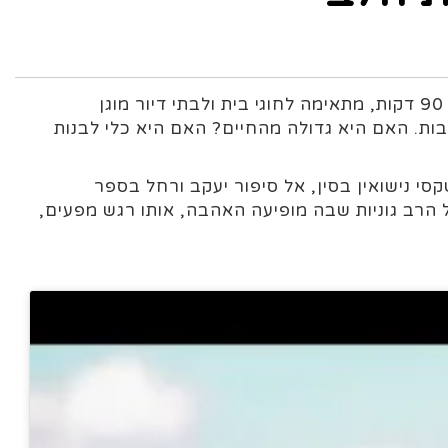
: על האהבה. הרצאה על האהבה והיחס אליה בתרבויות העולם ובהיסטוריה. הרצאה מרתקת בת 90 דקות, מתאימה לחוגי בית ולבתי דיור מוגן
ת. האם היא גדולה מהחיים? האם היא כלי לבנות
י נישואין בסין, אל סיפור יעקב ורחל בספר
הרב גוניות שבה מופיעה האהבה, אותו רגש מפעים,