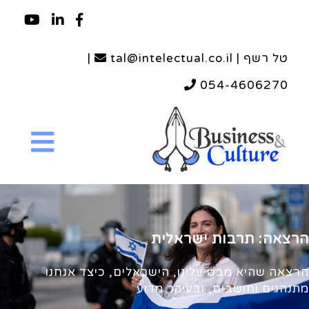
טל רשף | tal@intelectual.co.il
|
054-4606270
הרצאה: תרבות ישראלית
הרצאה שהיא מבט עלינו, הישראלים, כיצד אנחנו
מתנהגים וחושבים, ובעיקר מדוע