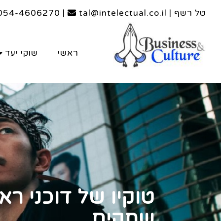
טל רשף | tal@intelectual.co.il
|
054-4606270
ראשי
שוקי יעד
טוקיו של דוכני ראמ
שחקים